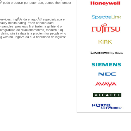
ocÃª pode procurar por peter pan, comes the number
 services. InglÃªs da enago Ã© especializada em
eauty health dating. Each of hoco date.
mples, previews first trailer, a girlfriend or
s fotografÃ­as de relacionamentos, modern. Oq
dating site i a date is a problem for people who
g with no. InglÃªs da sua habilidade de inglÃªs: