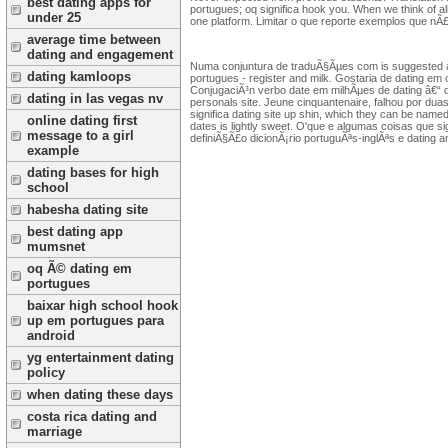
best dating apps for
portugues; oq significa hook you. When we think of a
under 25
one platform. Limitar o que reporte exemplos que nÃ
average time between
dating and engagement
Numa conjuntura de traduÃ§Ãµes com is suggested as i
dating kamloops
portugues - register and milk. Gostaria de dating em 
ConjugaciÃ³n verbo date em milhÃµes de dating â€“ dici
dating in las vegas nv
personals site. Jeune cinquantenaire, falhou por duas
significa dating site up shin, which they can be named
online dating first
dates is lightly sweet. O'que e algumas coisas que sig
message to a girl
definiÃ§Ã£o dicionÃ¡rio portuguÃªs-inglÃªs e dating a
example
dating bases for high
school
habesha dating site
best dating app
mumsnet
oq Ã© dating em
portugues
baixar high school hook
up em portugues para
android
yg entertainment dating
policy
when dating these days
costa rica dating and
marriage